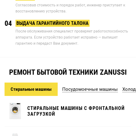
Согласовав стоимость и порядок работ, инженер приступает к
восстановлению устройства.
04
ВЫДАЧА ГАРАНТИЙНОГО ТАЛОНА
После обслуживания специалист проверяет работоспособность
аппарата. Если устройство работает исправно — выпишет
гарантию и передаст Вам документ.
РЕМОНТ БЫТОВОЙ ТЕХНИКИ ZANUSSI
Стиральные машины
Посудомоечные машины
Холод
СТИРАЛЬНЫЕ МАШИНЫ С ФРОНТАЛЬНОЙ
ЗАГРУЗКОЙ