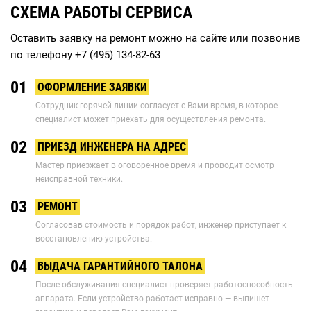
СХЕМА РАБОТЫ СЕРВИСА
Оставить заявку на ремонт можно на сайте или позвонив
по телефону
+7 (495) 134-82-63
01
ОФОРМЛЕНИЕ ЗАЯВКИ
Сотрудник горячей линии согласует с Вами время, в которое
специалист может приехать для осуществления ремонта.
02
ПРИЕЗД ИНЖЕНЕРА НА АДРЕС
Мастер приезжает в оговоренное время и проводит осмотр
неисправной техники.
03
РЕМОНТ
Согласовав стоимость и порядок работ, инженер приступает к
восстановлению устройства.
04
ВЫДАЧА ГАРАНТИЙНОГО ТАЛОНА
После обслуживания специалист проверяет работоспособность
аппарата. Если устройство работает исправно — выпишет