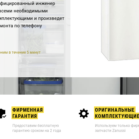
лифицированный инженер
о всеми необходимыми
мплектующими и произведет
емонта по телефону
ним в течение 5 минут
ФИРМЕННАЯ
ОРИГИНАЛЬНЫЕ
ГАРАНТИЯ
КОМПЛЕКТУЮЩИ
Предоставим бесплатную
Используем только фи
гарантию сроком на 2 года
запчасти Zanussi