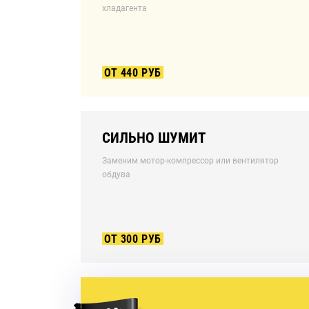
хладагента
ОТ 440 РУБ
СИЛЬНО ШУМИТ
Заменим мотор-компрессор или вентилятор
обдува
ОТ 300 РУБ