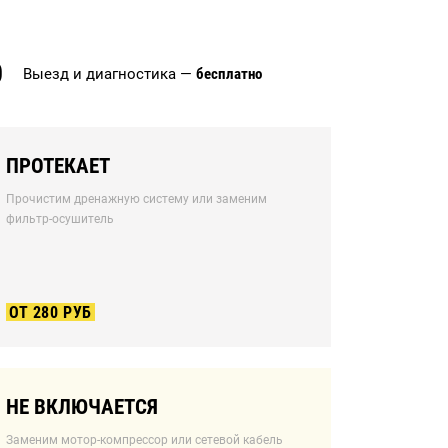
O
Выезд и диагностика —
бесплатно
ПРОТЕКАЕТ
Прочистим дренажную систему или заменим
фильтр-осушитель
ОТ 280 РУБ
НЕ ВКЛЮЧАЕТСЯ
Заменим мотор-компрессор или сетевой кабель