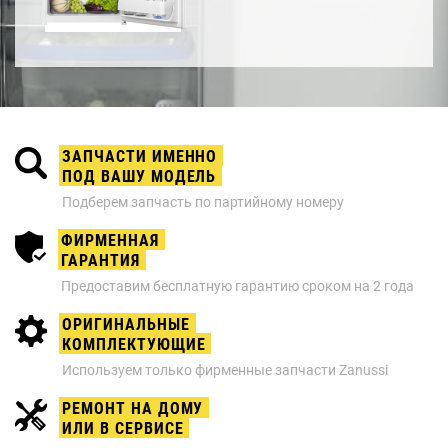
ЗАПЧАСТИ ИМЕННО
ПОД ВАШУ МОДЕЛЬ
Подберем запчасть по партийному номеру
ФИРМЕННАЯ
ГАРАНТИЯ
Предоставим бесплатную гарантию сроком на 2 года
ОРИГИНАЛЬНЫЕ
КОМПЛЕКТУЮЩИЕ
Используем только фирменные запчасти Zanussi
РЕМОНТ НА ДОМУ
ИЛИ В СЕРВИСЕ