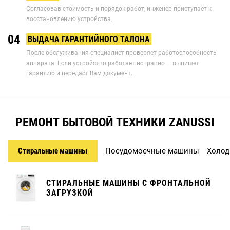
Согласовав стоимость и порядок работ, инженер приступает к
восстановлению устройства.
04
ВЫДАЧА ГАРАНТИЙНОГО ТАЛОНА
После обслуживания специалист проверяет работоспособность
аппарата. Если устройство работает исправно — выпишет
гарантию и передаст Вам документ.
РЕМОНТ БЫТОВОЙ ТЕХНИКИ ZANUSSI
Стиральные машины
Посудомоечные машины
Холод
СТИРАЛЬНЫЕ МАШИНЫ С ФРОНТАЛЬНОЙ
ЗАГРУЗКОЙ