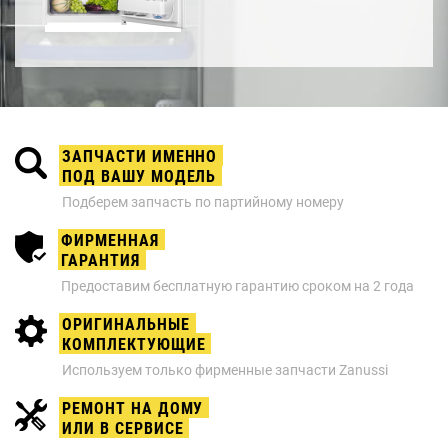
ЗАПЧАСТИ ИМЕННО
ПОД ВАШУ МОДЕЛЬ
Подберем запчасть по партийному номеру
ФИРМЕННАЯ
ГАРАНТИЯ
Предоставим бесплатную гарантию сроком на 2 года
ОРИГИНАЛЬНЫЕ
КОМПЛЕКТУЮЩИЕ
Используем только фирменные запчасти Zanussi
РЕМОНТ НА ДОМУ
ИЛИ В СЕРВИСЕ