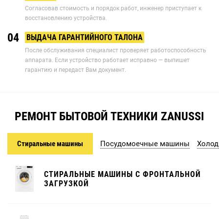
Согласовав стоимость и порядок работ, инженер приступает к
восстановлению устройства.
04
ВЫДАЧА ГАРАНТИЙНОГО ТАЛОНА
После обслуживания специалист проверяет работоспособность
аппарата. Если устройство работает исправно — выпишет
гарантию и передаст Вам документ.
РЕМОНТ БЫТОВОЙ ТЕХНИКИ ZANUSSI
Стиральные машины
Посудомоечные машины
Холод
СТИРАЛЬНЫЕ МАШИНЫ С ФРОНТАЛЬНОЙ
ЗАГРУЗКОЙ