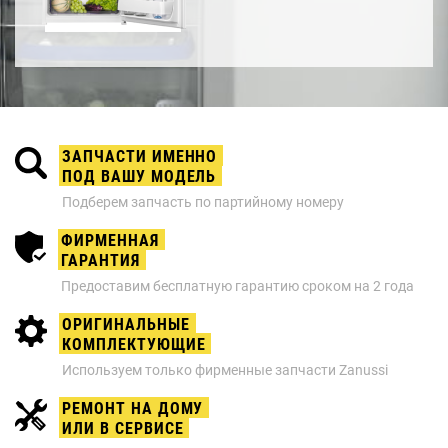
ЗАПЧАСТИ ИМЕННО
ПОД ВАШУ МОДЕЛЬ
Подберем запчасть по партийному номеру
ФИРМЕННАЯ
ГАРАНТИЯ
Предоставим бесплатную гарантию сроком на 2 года
ОРИГИНАЛЬНЫЕ
КОМПЛЕКТУЮЩИЕ
Используем только фирменные запчасти Zanussi
РЕМОНТ НА ДОМУ
ИЛИ В СЕРВИСЕ