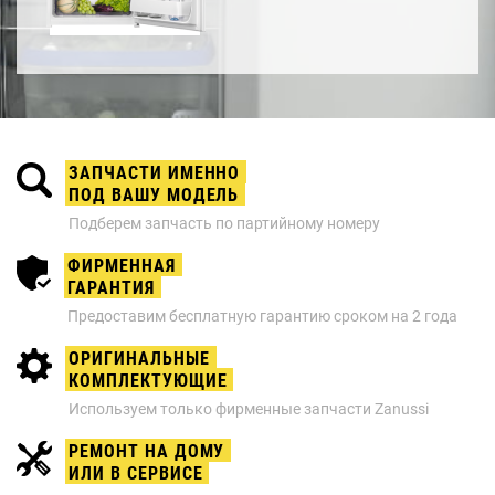
ЗАПЧАСТИ ИМЕННО
ПОД ВАШУ МОДЕЛЬ
Подберем запчасть по партийному номеру
ФИРМЕННАЯ
ГАРАНТИЯ
Предоставим бесплатную гарантию сроком на 2 года
ОРИГИНАЛЬНЫЕ
КОМПЛЕКТУЮЩИЕ
Используем только фирменные запчасти Zanussi
РЕМОНТ НА ДОМУ
ИЛИ В СЕРВИСЕ