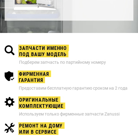
ЗАПЧАСТИ ИМЕННО
ПОД ВАШУ МОДЕЛЬ
Подберем запчасть по партийному номеру
ФИРМЕННАЯ
ГАРАНТИЯ
Предоставим бесплатную гарантию сроком на 2 года
ОРИГИНАЛЬНЫЕ
КОМПЛЕКТУЮЩИЕ
Используем только фирменные запчасти Zanussi
РЕМОНТ НА ДОМУ
ИЛИ В СЕРВИСЕ