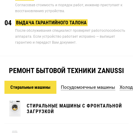
Согласовав стоимость и порядок работ, инженер приступает к
восстановлению устройства.
04
ВЫДАЧА ГАРАНТИЙНОГО ТАЛОНА
После обслуживания специалист проверяет работоспособность
аппарата. Если устройство работает исправно — выпишет
гарантию и передаст Вам документ.
РЕМОНТ БЫТОВОЙ ТЕХНИКИ ZANUSSI
Стиральные машины
Посудомоечные машины
Холод
СТИРАЛЬНЫЕ МАШИНЫ С ФРОНТАЛЬНОЙ
ЗАГРУЗКОЙ