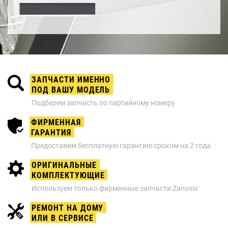
ЗАПЧАСТИ ИМЕННО
ПОД ВАШУ МОДЕЛЬ
Подберем запчасть по партийному номеру
ФИРМЕННАЯ
ГАРАНТИЯ
Предоставим бесплатную гарантию сроком на 2 года
ОРИГИНАЛЬНЫЕ
КОМПЛЕКТУЮЩИЕ
Используем только фирменные запчасти Zanussi
РЕМОНТ НА ДОМУ
ИЛИ В СЕРВИСЕ