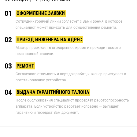
01
ОФОРМЛЕНИЕ ЗАЯВКИ
Сотрудник горячей линии согласует с Вами время, в которое
специалист может приехать для осуществления ремонта.
02
ПРИЕЗД ИНЖЕНЕРА НА АДРЕС
Мастер приезжает в оговоренное время и проводит осмотр
неисправной техники.
03
РЕМОНТ
Согласовав стоимость и порядок работ, инженер приступает к
восстановлению устройства.
04
ВЫДАЧА ГАРАНТИЙНОГО ТАЛОНА
После обслуживания специалист проверяет работоспособность
аппарата. Если устройство работает исправно — выпишет
гарантию и передаст Вам документ.