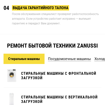
04
ВЫДАЧА ГАРАНТИЙНОГО ТАЛОНА
После обслуживания специалист проверяет работоспособность
аппарата. Если устройство работает исправно — выпишет
гарантию и передаст Вам документ.
РЕМОНТ БЫТОВОЙ ТЕХНИКИ ZANUSSI
Стиральные машины
Посудомоечные машины
Холод
СТИРАЛЬНЫЕ МАШИНЫ С ФРОНТАЛЬНОЙ
ЗАГРУЗКОЙ
СТИРАЛЬНЫЕ МАШИНЫ С ВЕРТИКАЛЬНОЙ
ЗАГРУЗКОЙ