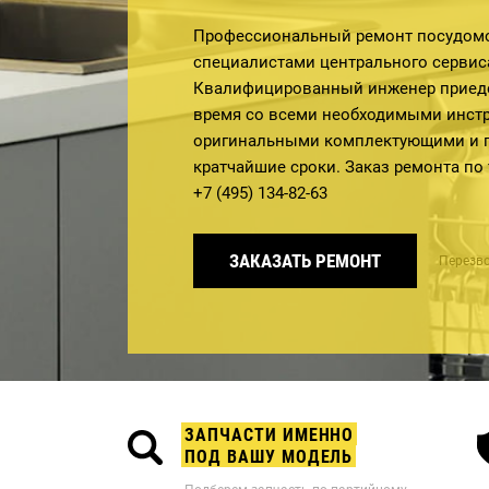
Профессиональный ремонт посудом
специалистами центрального сервиса
Квалифицированный инженер приеде
время со всеми необходимыми инст
оригинальными комплектующими и п
кратчайшие сроки. Заказ ремонта по
+7 (495) 134-82-63
ЗАКАЗАТЬ РЕМОНТ
Перезво
ЗАПЧАСТИ ИМЕННО
ПОД ВАШУ МОДЕЛЬ