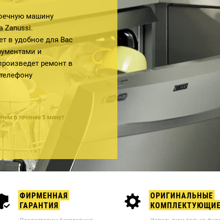
оечную машину
 Zanussi.
т в удобное для Вас
рументами и
роизведет ремонт в
 телефону
ним в течение 5 минут
ФИРМЕННАЯ
ОРИГИНАЛЬНЫЕ
ГАРАНТИЯ
КОМПЛЕКТУЮЩИ